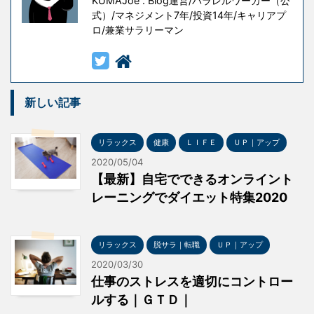
KUMAJoe . Blog運営/パラレルワーカー（公
式）/マネジメント7年/投資14年/キャリアプ
ロ/兼業サラリーマン
新しい記事
リラックス
健康
ＬＩＦＥ
ＵＰ｜アップ
2020/05/04
【最新】自宅でできるオンライント
レーニングでダイエット特集2020
リラックス
脱サラ｜転職
ＵＰ｜アップ
2020/03/30
仕事のストレスを適切にコントロー
ルする｜ＧＴＤ｜