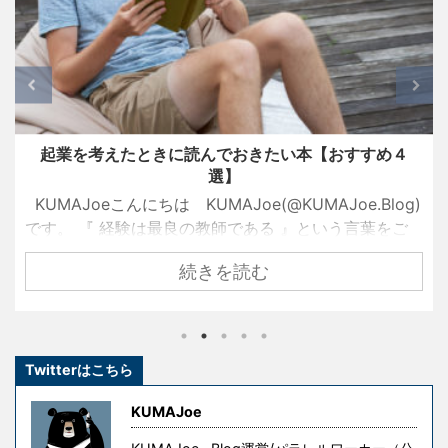
たときに読んでおきたい本【おすすめ４
【レビュー】グ
選】
にちは KUMAJoe(@KUMAJoe.Blog)
KUMAJoeこんに
験は最良の教師である 』という言葉をご
す。 SONY
か？ 名経営者として大きな成功を手にし
（LSPX-S2
続きを読む
たちも、ずっと順風満帆な人生を送って
店では展示もさ
ありません。 彼らもまた挫折し、失敗
とがないという
を糧として這い上がり、成功を手にした
はこのグラスサ
かし、冒頭の言葉には続きがあります。 『
音質を両立させ
Twitterはこちら
が高すぎる 』というものです。 失敗はコ
ットとして一部
功を手にするための試行錯誤や失敗には
聴いて息抜きを
KUMAJoe
が、無意味な ...
サウンドスピーカ