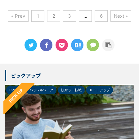
« Prev
1
2
3
…
6
Next »
ピックアップ
PICK UP
ルワーク
脱サラ｜転職
ＵＰ｜アップ
Pick-up
ガジェッ