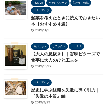
Pick-up
パラレルワーク
脱サラ｜転職
ＵＰ｜アップ
起業を考えたときに読んでおきたい
本【おすすめ４選】
2019/11/1
ガジェット
リラックス
ＬＩＦＥ
【大人の息抜き】｜旨味ビターズで
食事に大人のひと工夫を
2019/10/27
ＵＰ｜アップ
歴史に学ぶ組織を失敗に導く引力｜
『失敗の本質』編
2019/9/29