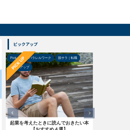
ピックアップ
PICK UP
Pick-up
ガジェット
ＬＩＦＥ
Pick-up
ガジ
【レビュー】グラスサウンドスピーカ
【坐骨神経
ー「LSPX-S2」を使ってみた
すめ