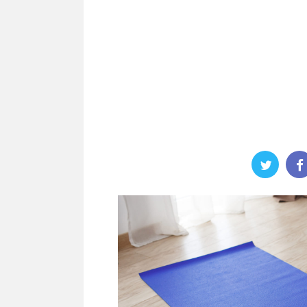
UMAJoeこんにちは
KUMAJoeこんにちは
UMAJoe(@KUMAJoeBlog)です。 今回も最近
KUMAJoe(@KUMAJoe
くアップしている健康系の記事を書いていき
やサイクリングの最中に
続きを読む
続きを
いと思います。 というのも、仕事やプライベ
ければ気分も上がって、
トが忙しくて充実しているときほど、健康が
よね。 ただし、一般的
ろそかになりがちなんですよね。 それじゃま
にふさいでしまうので周
いなと思う今日この頃です・・・ そこで今回
動車や自転車、あるいは
り上げるのは、ズバリ男のダイエット！！
う危険があります。 そ
UMAJoeと年齢が近い人は共感してもらえると
導ヘッドホン。耳穴を塞
うのですが、男は３０歳を超えたあたりから
にも気を配りつつ音楽を
激に代謝が落ちて、２０代の頃と同じ量の食
伝導ヘッドホンとは骨伝
し ...
トメリット①：耳をふさが