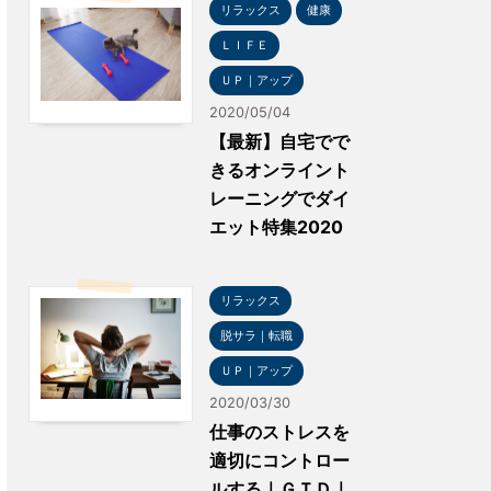
リラックス
健康
ＬＩＦＥ
ＵＰ｜アップ
2020/05/04
【最新】自宅でで
きるオンライント
レーニングでダイ
エット特集2020
リラックス
脱サラ｜転職
ＵＰ｜アップ
2020/03/30
仕事のストレスを
適切にコントロー
ルする｜ＧＴＤ｜