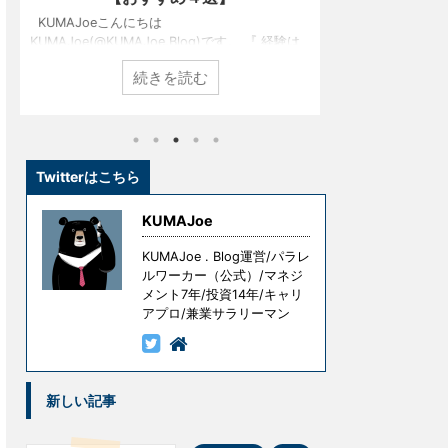
KUMAJoeこんにちは
KUMAJoeこ
KUMAJoe(@KUMAJoeBlog)です。 SONYから
KUMAJoe（@K
発売されたグラスサウンドスピーカー（LSPX-
スクワークの積
続きを読む
S2）をご存じでしょうか。 一般的な家電量販店
長時間座るのが
では展示もされていないところが多いため、見
す。 そう、僕
たことがないという方も多いかもしれません。
です。 そこで
しかし、実はこのグラスサウンドスピーカー、
敷くためのクッ
インテリア性と高音質を両立させたということ
した。 今日は
で、知る人ぞ知るガジェットとして一部で有名
界。 今度、坐
Twitterはこちら
なのです。 たまには、音楽でも聴いて息抜き
サーチしてみよう
を、、、ということで、今回このグラスサウン
｜パラレルワーカー
KUMAJoe
ドスピーカーを試してみたので、その ...
2018年11月25 ..
KUMAJoe . Blog運営/パラレ
ルワーカー（公式）/マネジ
メント7年/投資14年/キャリ
アプロ/兼業サラリーマン
新しい記事