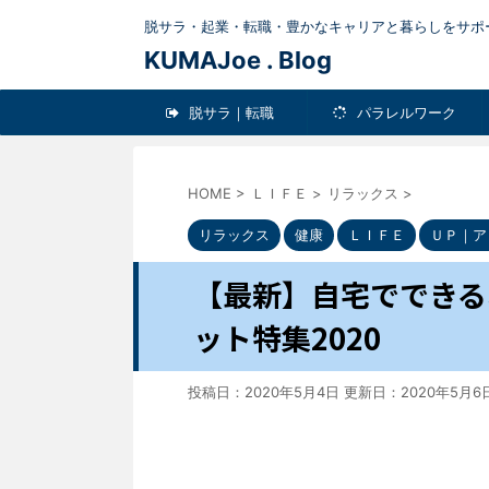
脱サラ・起業・転職・豊かなキャリアと暮らしをサポ
KUMAJoe . Blog
脱サラ｜転職
パラレルワーク
HOME
>
ＬＩＦＥ
>
リラックス
>
ick-up
健康
ＬＩＦＥ
Pick-up
ガジェット
リラックス
健康
ＬＩＦＥ
ＵＰ｜ア
ＬＩＦＥ
【最新】自宅でできる
ット特集2020
投稿日：2020年5月4日 更新日：
2020年5月6
男のダイエットに最適【おすすめダイ
スポーツに最適な骨
エットグッズ５選】
【骨伝導ヘッド