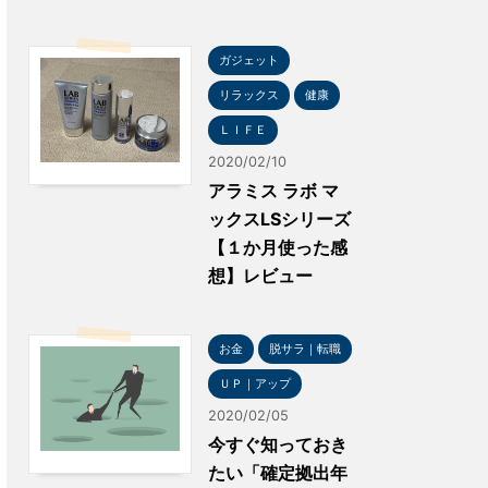
ガジェット
リラックス
健康
ＬＩＦＥ
2020/02/10
アラミス ラボ マ
ックスLSシリーズ
【１か月使った感
想】レビュー
お金
脱サラ｜転職
ＵＰ｜アップ
2020/02/05
今すぐ知っておき
たい「確定拠出年