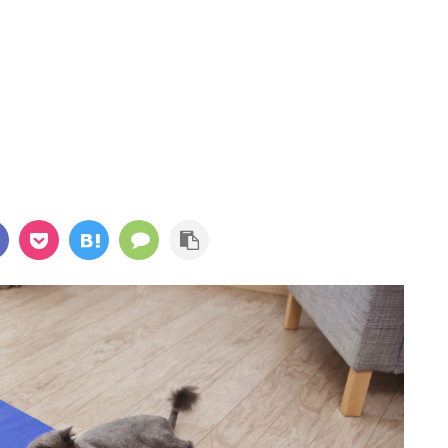
KUMAJoeこんにちは
.Blog)です。 ジョギング
KUMAJoe(@KUMAJoe.Blog)です。 『 経験は
お気に入りの音楽を聴
最良の教師である 』という言葉をご存知でしょ
読む
続きを読む
運動をより楽しめます
うか？ 名経営者として大きな成功を手にしてい
なイヤホンは耳穴を完全
る創業者たちも、ずっと順風満帆な人生を送っ
囲の音が聞こえず、自
てきたわけではありません。 彼らもまた挫折
歩行者と接触してしま
し、失敗し、その経験を糧として這い上がり、
こで検討したいのが骨伝
成功を手にしたのです。 しかし、冒頭の言葉に
がないので周囲の状況
は続きがあります。 『 ただし授業料が高すぎ
楽しめます。 もくじ骨
る 』というものです。 失敗はコストです。成
導ヘッドホンのメリッ
功を手にするための試行錯誤や失敗には意味が
ないので周囲の ...
ありますが、無意味な ...