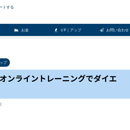
ートする
お金
ＵP｜アップ
お問い合わせ
リラックス
健康
Pick-up
パラレルワーク
脱サラ｜転職
ップ
ＵＰ｜アップ
オンライントレーニングでダイエ
日
伝導ヘッドホン！
起業を考えたときに読んでおきたい本
ホンレビュー】
【おすすめ４選】