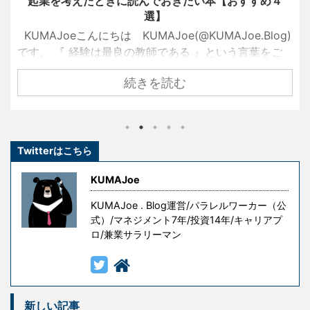
起業を考えたときに読んでおきたい本【おすすめ４
選】
KUMAJoeこんにちは KUMAJoe(@KUMAJoe.Blog)
です。 『 経験は最良の教師である 』という言葉をご
存知でしょうか？ 名経営者として大きな成功を手にし
続きを読む
ている創業者たちも、ずっと順風満帆な人生を送って
きたわけではありません。 彼らもまた挫折し、失敗
し、その経験を糧として這い上がり、成功を手にした
のです。 しかし、冒頭の言葉には続きがあります。 『
Twitterはこちら
ただし授業料が高すぎる 』というものです。 失敗はコ
ストです。成功を手にするための試行錯誤や失敗には
KUMAJoe
意味がありますが、無意味な ...
KUMAJoe . Blog運営/パラレルワーカー（公
式）/マネジメント7年/投資14年/キャリアプ
ロ/兼業サラリーマン
新しい記事