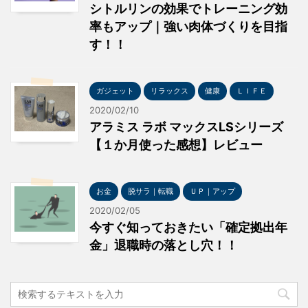
シトルリンの効果でトレーニング効
率もアップ｜強い肉体づくりを目指
す！！
ガジェット
リラックス
健康
ＬＩＦＥ
2020/02/10
アラミス ラボ マックスLSシリーズ
【１か月使った感想】レビュー
お金
脱サラ｜転職
ＵＰ｜アップ
2020/02/05
今すぐ知っておきたい「確定拠出年
金」退職時の落とし穴！！