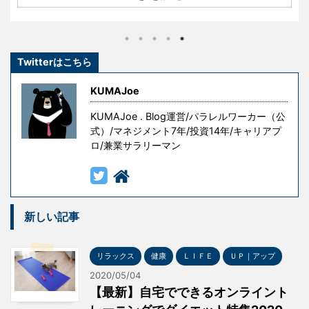
そかになりがちなんですよね。 それじゃまずいなと思
う今日この頃です・・・ そこで今回取り上げるのは、
ズバリ男のダイエット！！ KUMAJoeと年齢が近い人
Twitterはこちら
は共感してもらえると思うのですが、男は３０歳を超
えたあたりから急激に代謝が落ちて、２０代の頃と同
KUMAJoe
じ量の食事をし ...
KUMAJoe . Blog運営/パラレルワーカー（公
式）/マネジメント7年/投資14年/キャリアプ
ロ/兼業サラリーマン
新しい記事
リラックス
健康
ＬＩＦＥ
ＵＰ｜アップ
2020/05/04
【最新】自宅でできるオンライント