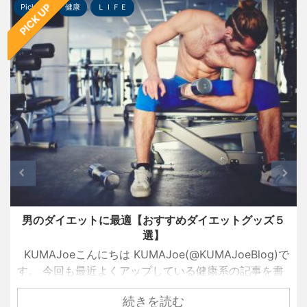
PICK UP
Pick-up
健康
ＬＩＦＥ
男のダイエットに最適【おすすめダイエットグッズ５
選】
KUMAJoeこんにちは KUMAJoe(@KUMAJoeBlog)で
す。 今回も最近よくアップしている健康系の記事を書
いていきたいと思います。 というのも、仕事やプライ
続きを読む
ベートが忙しくて充実しているときほど、健康がおろ