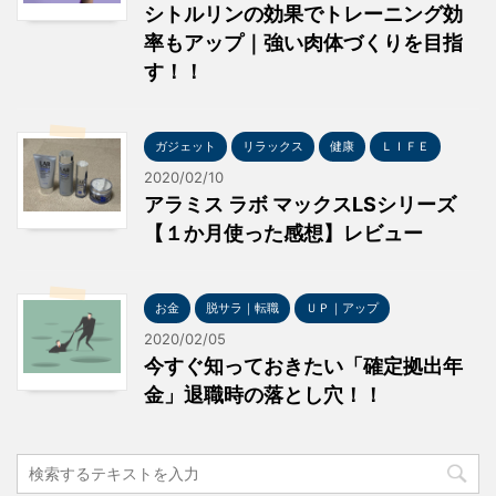
シトルリンの効果でトレーニング効
率もアップ｜強い肉体づくりを目指
す！！
ガジェット
リラックス
健康
ＬＩＦＥ
2020/02/10
アラミス ラボ マックスLSシリーズ
【１か月使った感想】レビュー
お金
脱サラ｜転職
ＵＰ｜アップ
2020/02/05
今すぐ知っておきたい「確定拠出年
金」退職時の落とし穴！！