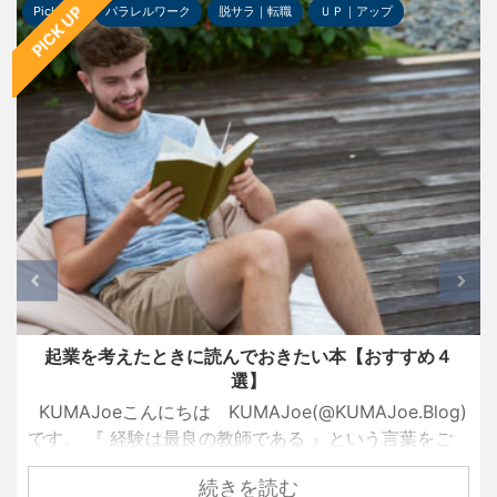
PICK UP
Pick-up
パラレルワーク
脱サラ｜転職
ＵＰ｜アップ
起業を考えたときに読んでおきたい本【おすすめ４
選】
KUMAJoeこんにちは KUMAJoe(@KUMAJoe.Blog)
です。 『 経験は最良の教師である 』という言葉をご
存知でしょうか？ 名経営者として大きな成功を手にし
続きを読む
ている創業者たちも、ずっと順風満帆な人生を送って