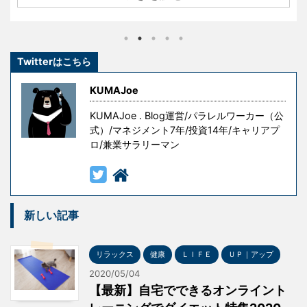
きたわけではありません。 彼らもまた挫折し、失敗
し、その経験を糧として這い上がり、成功を手にした
のです。 しかし、冒頭の言葉には続きがあります。 『
Twitterはこちら
ただし授業料が高すぎる 』というものです。 失敗はコ
ストです。成功を手にするための試行錯誤や失敗には
KUMAJoe
意味がありますが、無意味な ...
KUMAJoe . Blog運営/パラレルワーカー（公
式）/マネジメント7年/投資14年/キャリアプ
ロ/兼業サラリーマン
新しい記事
リラックス
健康
ＬＩＦＥ
ＵＰ｜アップ
2020/05/04
【最新】自宅でできるオンライント