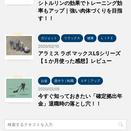
シトルリンの効果でトレーニング効
率もアップ｜強い肉体づくりを目指
す！！
ガジェット
リラックス
健康
ＬＩＦＥ
2020/02/10
アラミス ラボ マックスLSシリーズ
【１か月使った感想】レビュー
お金
脱サラ｜転職
ＵＰ｜アップ
2020/02/05
今すぐ知っておきたい「確定拠出年
金」退職時の落とし穴！！