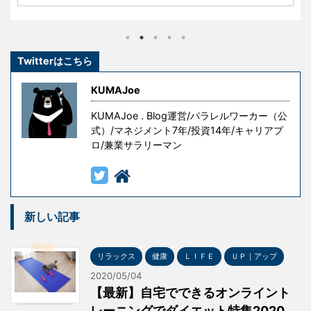
きたわけではありません。 彼らもまた挫折し、失敗
し、その経験を糧として這い上がり、成功を手にした
のです。 しかし、冒頭の言葉には続きがあります。 『
Twitterはこちら
ただし授業料が高すぎる 』というものです。 失敗はコ
ストです。成功を手にするための試行錯誤や失敗には
KUMAJoe
意味がありますが、無意味な ...
KUMAJoe . Blog運営/パラレルワーカー（公
式）/マネジメント7年/投資14年/キャリアプ
ロ/兼業サラリーマン
新しい記事
リラックス
健康
ＬＩＦＥ
ＵＰ｜アップ
2020/05/04
【最新】自宅でできるオンライント
レーニングでダイエット特集2020