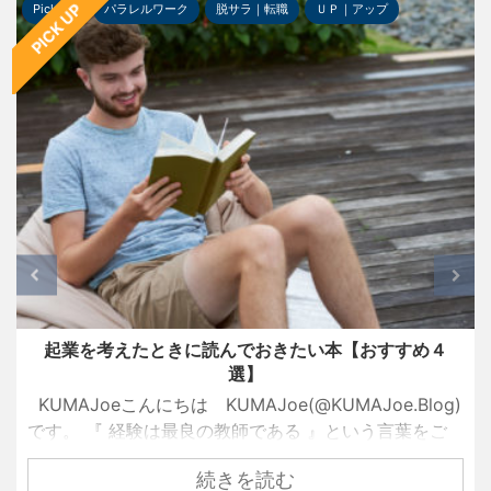
PICK UP
Pick-up
パラレルワーク
脱サラ｜転職
ＵＰ｜アップ
起業を考えたときに読んでおきたい本【おすすめ４
選】
KUMAJoeこんにちは KUMAJoe(@KUMAJoe.Blog)
です。 『 経験は最良の教師である 』という言葉をご
存知でしょうか？ 名経営者として大きな成功を手にし
続きを読む
ている創業者たちも、ずっと順風満帆な人生を送って