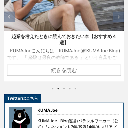
起業を考えたときに読んでおきたい本【おすすめ４
選】
KUMAJoeこんにちは KUMAJoe(@KUMAJoe.Blog)
です。 『 経験は最良の教師である 』という言葉をご
存知でしょうか？ 名経営者として大きな成功を手にし
続きを読む
ている創業者たちも、ずっと順風満帆な人生を送って
きたわけではありません。 彼らもまた挫折し、失敗
し、その経験を糧として這い上がり、成功を手にした
のです。 しかし、冒頭の言葉には続きがあります。 『
Twitterはこちら
ただし授業料が高すぎる 』というものです。 失敗はコ
ストです。成功を手にするための試行錯誤や失敗には
KUMAJoe
意味がありますが、無意味な ...
KUMAJoe . Blog運営/パラレルワーカー（公
式）/マネジメント7年/投資14年/キャリアプ