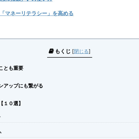
「マネーリテラシー」を高める
もくじ
[
閉じる
]
ことも重要
ンアップにも繋がる
【１０選】
ト
ム