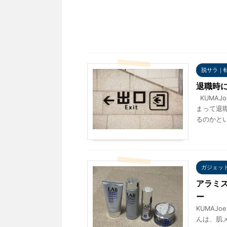
脱サラ｜
退職時
KUMAJo
まって退
るのかという
ガジェッ
アラミス
ー
KUMAJo
んは、肌メ