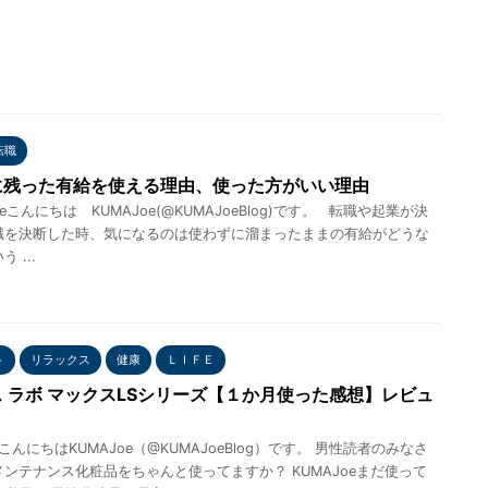
転職
に残った有給を使える理由、使った方がいい理由
eこんにちは KUMAJoe(@KUMAJoeBlog)です。 転職や起業が決
職を決断した時、気になるのは使わずに溜まったままの有給がどうな
 ...
ト
リラックス
健康
ＬＩＦＥ
 ラボ マックスLSシリーズ【１か月使った感想】レビュ
eこんにちはKUMAJoe（@KUMAJoeBlog）です。 男性読者のみなさ
ンテナンス化粧品をちゃんと使ってますか？ KUMAJoeまだ使って