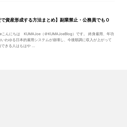
資で資産形成する方法まとめ】副業禁止・公務員でもＯ
oeこんにちは KUMAJoe（＠KUMAJoeBlog）です。 終身雇用、年功
のいわゆる日本的雇用システムが崩壊し、今後順調に収入が上がって
できる人はもはや ...