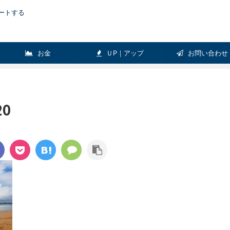
ートする
お金
ＵP｜アップ
お問い合わせ
Ｅ
Pick-up
ガジェット
リラックス
健康
20
ＬＩＦＥ
適【おすすめダイ
スポーツに最適な骨伝導ヘッドホン！
ズ５選】
【骨伝導ヘッドホンレビュー】