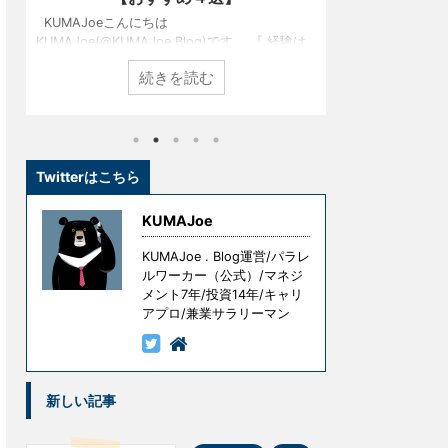
KUMAJoeこんにちは
KUMAJoeこ
KUMAJoe(@KUMAJoe.Blog)です。 『 経験は
KUMAJoe(@K
最良の教師である 』という言葉をご存知でしょ
発売されたグラス
続きを読む
うか？ 名経営者として大きな成功を手にしてい
S2）をご存じ
る創業者たちも、ずっと順風満帆な人生を送っ
では展示もされ
てきたわけではありません。 彼らもまた挫折
たことがないと
し、失敗し、その経験を糧として這い上がり、
しかし、実はこ
成功を手にしたのです。 しかし、冒頭の言葉に
インテリア性と
は続きがあります。 『 ただし授業料が高すぎ
で、知る人ぞ知
Twitterはこちら
る 』というものです。 失敗はコストです。成
なのです。 た
功を手にするための試行錯誤や失敗には意味が
を、、、という
KUMAJoe
ありますが、無意味な ...
ドスピーカーを試
KUMAJoe . Blog運営/パラレ
ルワーカー（公式）/マネジ
メント7年/投資14年/キャリ
アプロ/兼業サラリーマン
新しい記事