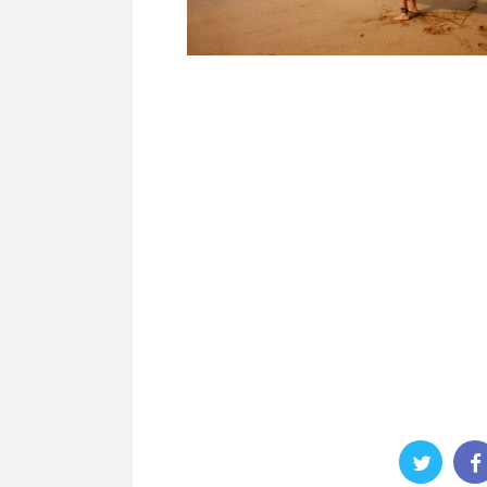
KUMAJoeこんにちは
KUMAJoe(@KUMAJoe
よくアップしている健康
続きを
たいと思います。 とい
ートが忙しくて充実して
おろそかになりがちなん
ずいなと思う今日この頃
取り上げるのは、ズバリ
KUMAJoeと年齢が近
思うのですが、男は３０
急激に代謝が落ちて、２
事をし ...