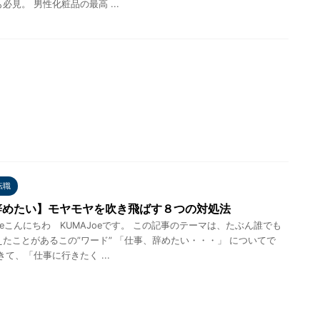
必見。 男性化粧品の最高 ...
転職
辞めたい】モヤモヤを吹き飛ばす８つの対処法
oeこんにちわ KUMAJoeです。 この記事のテーマは、たぶん誰でも
たことがあるこの”ワード” 「仕事、辞めたい・・・」 についてで
きて、「仕事に行きたく ...