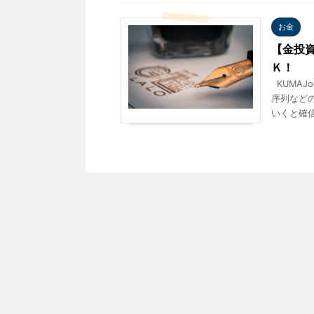
お金
【金投
Ｋ！
KUMAJ
序列など
いくと確信