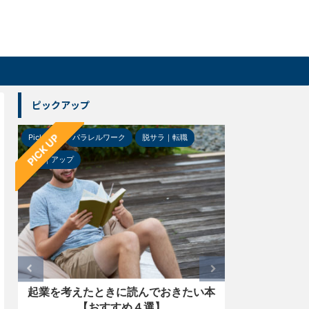
ピックアップ
PICK UP
Pick-up
パラレルワーク
脱サラ｜転職
Pick-up
ガジ
ＵＰ｜アップ
起業を考えたときに読んでおきたい本
【レビュー
【おすすめ４選】
ー「LS