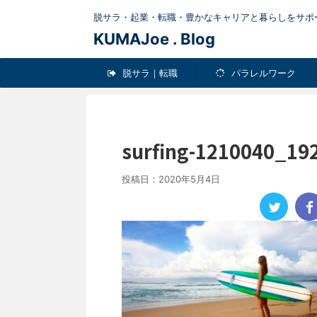
脱サラ・起業・転職・豊かなキャリアと暮らしをサポ
KUMAJoe . Blog
脱サラ｜転職
パラレルワーク
Pick-up
健康
ＬＩＦ
surfing-1210040_19
投稿日：
2020年5月4日
男のダイエットに最
エットグッ