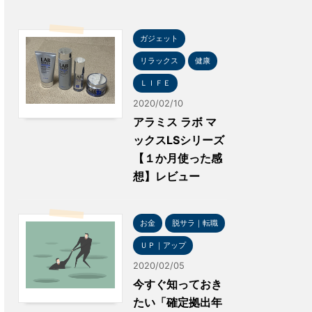
ガジェット
リラックス
健康
ＬＩＦＥ
2020/02/10
アラミス ラボ マ
ックスLSシリーズ
【１か月使った感
想】レビュー
お金
脱サラ｜転職
ＵＰ｜アップ
2020/02/05
今すぐ知っておき
たい「確定拠出年