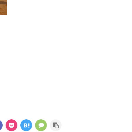
KUMAJoeこんにちは
Blog)です。 今回も最近
KUMAJoe(@KUMAJoe.Blog)です。 ジョギング
系の記事を書いていき
やサイクリングの最中にお気に入りの音楽を聴
読む
続きを読む
うのも、仕事やプライベ
ければ気分も上がって、運動をより楽しめます
いるときほど、健康が
よね。 ただし、一般的なイヤホンは耳穴を完全
ですよね。 それじゃま
にふさいでしまうので周囲の音が聞こえず、自
です・・・ そこで今回
動車や自転車、あるいは歩行者と接触してしま
男のダイエット！！
う危険があります。 そこで検討したいのが骨伝
い人は共感してもらえると
導ヘッドホン。耳穴を塞がないので周囲の状況
歳を超えたあたりから
にも気を配りつつ音楽を楽しめます。 もくじ骨
０代の頃と同じ量の食
伝導ヘッドホンとは骨伝導ヘッドホンのメリッ
トメリット①：耳をふさがないので周囲の ...