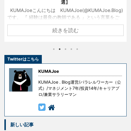
選】
KUMAJoeこんにちは KUMAJoe(@KUMAJoe.Blog)
です。 『 経験は最良の教師である 』という言葉をご
存知でしょうか？ 名経営者として大きな成功を手にし
続きを読む
ている創業者たちも、ずっと順風満帆な人生を送って
きたわけではありません。 彼らもまた挫折し、失敗
し、その経験を糧として這い上がり、成功を手にした
のです。 しかし、冒頭の言葉には続きがあります。 『
Twitterはこちら
ただし授業料が高すぎる 』というものです。 失敗はコ
ストです。成功を手にするための試行錯誤や失敗には
KUMAJoe
意味がありますが、無意味な ...
KUMAJoe . Blog運営/パラレルワーカー（公
式）/マネジメント7年/投資14年/キャリアプ
ロ/兼業サラリーマン
新しい記事