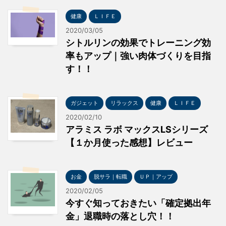
健康
ＬＩＦＥ
2020/03/05
シトルリンの効果でトレーニング効
率もアップ｜強い肉体づくりを目指
す！！
ガジェット
リラックス
健康
ＬＩＦＥ
2020/02/10
アラミス ラボ マックスLSシリーズ
【１か月使った感想】レビュー
お金
脱サラ｜転職
ＵＰ｜アップ
2020/02/05
今すぐ知っておきたい「確定拠出年
金」退職時の落とし穴！！