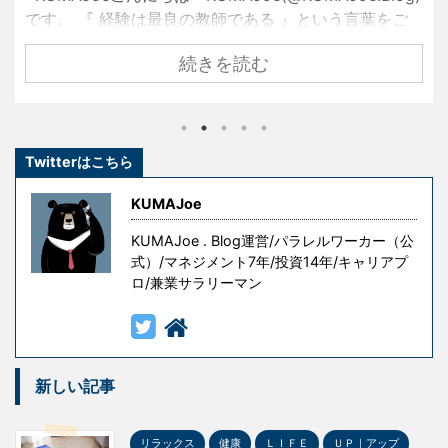
です。 『 経験は最良の教師である 』という言葉をご
存知でしょうか？ 名経営者として大きな成功を手にし
続きを読む
ている創業者たちも、ずっと順風満帆な人生を送って
きたわけではありません。 彼らもまた挫折し、失敗
し、その経験を糧として這い上がり、成功を手にした
のです。 しかし、冒頭の言葉には続きがあります。 『
Twitterはこちら
ただし授業料が高すぎる 』というものです。 失敗はコ
ストです。成功を手にするための試行錯誤や失敗には
KUMAJoe
意味がありますが、無意味な ...
KUMAJoe . Blog運営/パラレルワーカー（公
式）/マネジメント7年/投資14年/キャリアプ
ロ/兼業サラリーマン
新しい記事
リラックス
健康
ＬＩＦＥ
ＵＰ｜アップ