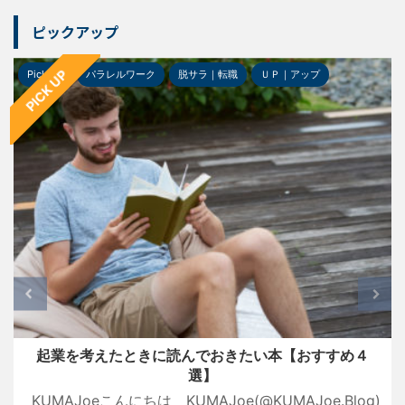
ピックアップ
PICK UP
Pick-up
パラレルワーク
脱サラ｜転職
ＵＰ｜アップ
起業を考えたときに読んでおきたい本【おすすめ４
選】
KUMAJoeこんにちは KUMAJoe(@KUMAJoe.Blog)