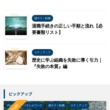
脱サラ｜転職
退職手続きの正しい手順と流れ【必
要書類リスト】
ＵＰ｜アップ
歴史に学ぶ組織を失敗に導く引力｜
『失敗の本質』編
ピックアップ
PICK UP
Pick-up
パラレルワーク
脱サラ｜転職
ＵＰ｜アップ