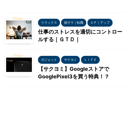
リラックス
脱サラ｜転職
ＵＰ｜アップ
仕事のストレスを適切にコントロー
ルする｜ＧＴＤ｜
ガジェット
サクヨミ
ＬＩＦＥ
【サクヨミ】Googleストアで
GooglePixel3を買う特典！？