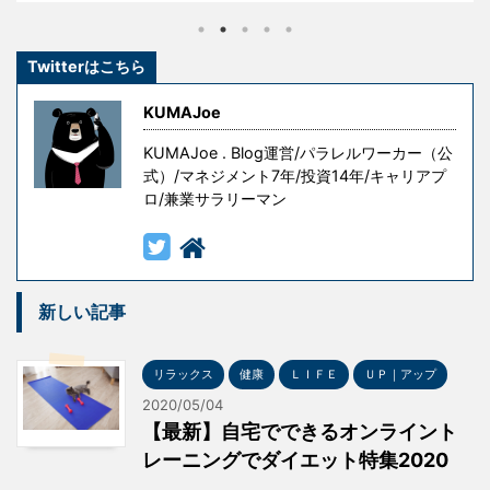
し、その経験を糧として這い上がり、成功を手にした
のです。 しかし、冒頭の言葉には続きがあります。 『
Twitterはこちら
ただし授業料が高すぎる 』というものです。 失敗はコ
ストです。成功を手にするための試行錯誤や失敗には
KUMAJoe
意味がありますが、無意味な ...
KUMAJoe . Blog運営/パラレルワーカー（公
式）/マネジメント7年/投資14年/キャリアプ
ロ/兼業サラリーマン
新しい記事
リラックス
健康
ＬＩＦＥ
ＵＰ｜アップ
2020/05/04
【最新】自宅でできるオンライント
レーニングでダイエット特集2020