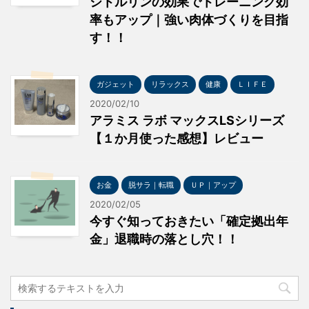
シトルリンの効果でトレーニング効
率もアップ｜強い肉体づくりを目指
す！！
ガジェット
リラックス
健康
ＬＩＦＥ
2020/02/10
アラミス ラボ マックスLSシリーズ
【１か月使った感想】レビュー
お金
脱サラ｜転職
ＵＰ｜アップ
2020/02/05
今すぐ知っておきたい「確定拠出年
金」退職時の落とし穴！！