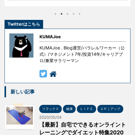
きたわけではありません。 彼らもまた挫折し、失敗
し、その経験を糧として這い上がり、成功を手にした
のです。 しかし、冒頭の言葉には続きがあります。 『
Twitterはこちら
ただし授業料が高すぎる 』というものです。 失敗はコ
ストです。成功を手にするための試行錯誤や失敗には
KUMAJoe
意味がありますが、無意味な ...
KUMAJoe . Blog運営/パラレルワーカー（公
式）/マネジメント7年/投資14年/キャリアプ
ロ/兼業サラリーマン
新しい記事
リラックス
健康
ＬＩＦＥ
ＵＰ｜アップ
2020/05/04
【最新】自宅でできるオンライント
レーニングでダイエット特集2020