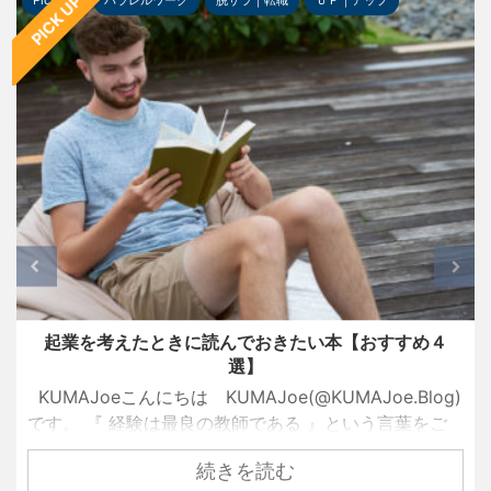
PICK UP
Pick-up
パラレルワーク
脱サラ｜転職
ＵＰ｜アップ
起業を考えたときに読んでおきたい本【おすすめ４
選】
KUMAJoeこんにちは KUMAJoe(@KUMAJoe.Blog)
です。 『 経験は最良の教師である 』という言葉をご
存知でしょうか？ 名経営者として大きな成功を手にし
続きを読む
ている創業者たちも、ずっと順風満帆な人生を送って