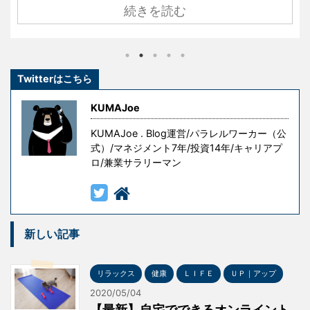
続きを読む
ている創業者たちも、ずっと順風満帆な人生を送って
きたわけではありません。 彼らもまた挫折し、失敗
し、その経験を糧として這い上がり、成功を手にした
のです。 しかし、冒頭の言葉には続きがあります。 『
Twitterはこちら
ただし授業料が高すぎる 』というものです。 失敗はコ
ストです。成功を手にするための試行錯誤や失敗には
KUMAJoe
意味がありますが、無意味な ...
KUMAJoe . Blog運営/パラレルワーカー（公
式）/マネジメント7年/投資14年/キャリアプ
ロ/兼業サラリーマン
新しい記事
リラックス
健康
ＬＩＦＥ
ＵＰ｜アップ
2020/05/04
【最新】自宅でできるオンライント