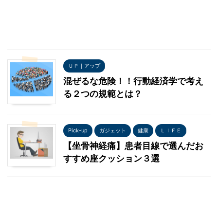
ＵＰ｜アップ
混ぜるな危険！！行動経済学で考え
る２つの規範とは？
Pick-up
ガジェット
健康
ＬＩＦＥ
【坐骨神経痛】患者目線で選んだお
すすめ座クッション３選