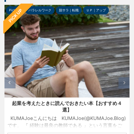
PICK UP
Pick-up
パラレルワーク
脱サラ｜転職
ＵＰ｜アップ
起業を考えたときに読んでおきたい本【おすすめ４
選】
KUMAJoeこんにちは KUMAJoe(@KUMAJoe.Blog)
です。 『 経験は最良の教師である 』という言葉をご
存知でしょうか？ 名経営者として大きな成功を手にし