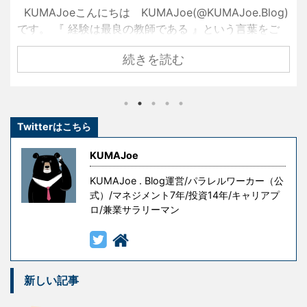
KUMAJoeこんにちは KUMAJoe(@KUMAJoe.Blog)
です。 『 経験は最良の教師である 』という言葉をご
存知でしょうか？ 名経営者として大きな成功を手にし
続きを読む
ている創業者たちも、ずっと順風満帆な人生を送って
きたわけではありません。 彼らもまた挫折し、失敗
し、その経験を糧として這い上がり、成功を手にした
のです。 しかし、冒頭の言葉には続きがあります。 『
Twitterはこちら
ただし授業料が高すぎる 』というものです。 失敗はコ
ストです。成功を手にするための試行錯誤や失敗には
KUMAJoe
意味がありますが、無意味な ...
KUMAJoe . Blog運営/パラレルワーカー（公
式）/マネジメント7年/投資14年/キャリアプ
ロ/兼業サラリーマン
新しい記事