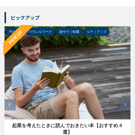
ピックアップ
PICK UP
Pick-up
パラレルワーク
脱サラ｜転職
ＵＰ｜アップ
起業を考えたときに読んでおきたい本【おすすめ４
選】