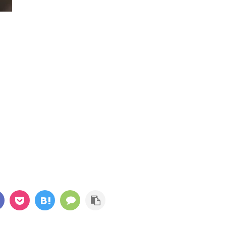
KUMAJoeこんにちは
Blog)です。 今回も最近
KUMAJoe(@KUMAJoe.Blog)です。 ジョギング
系の記事を書いていき
やサイクリングの最中にお気に入りの音楽を聴
読む
続きを読む
うのも、仕事やプライベ
ければ気分も上がって、運動をより楽しめます
いるときほど、健康が
よね。 ただし、一般的なイヤホンは耳穴を完全
ですよね。 それじゃま
にふさいでしまうので周囲の音が聞こえず、自
です・・・ そこで今回
動車や自転車、あるいは歩行者と接触してしま
男のダイエット！！
う危険があります。 そこで検討したいのが骨伝
い人は共感してもらえると
導ヘッドホン。耳穴を塞がないので周囲の状況
歳を超えたあたりから
にも気を配りつつ音楽を楽しめます。 もくじ骨
０代の頃と同じ量の食
伝導ヘッドホンとは骨伝導ヘッドホンのメリッ
トメリット①：耳をふさがないので周囲の ...