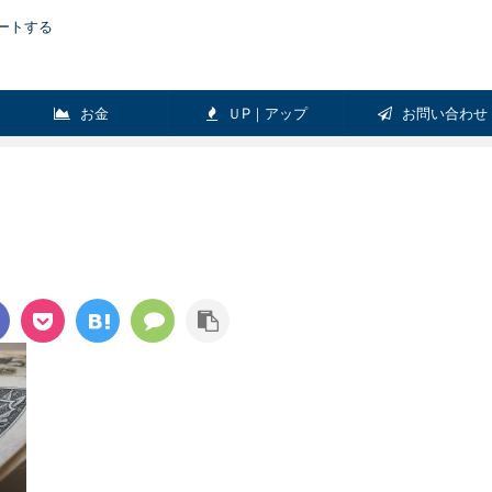
ートする
お金
ＵP｜アップ
お問い合わせ
Ｅ
Pick-up
ガジェット
リラックス
健康
0
ＬＩＦＥ
適【おすすめダイ
スポーツに最適な骨伝導ヘッドホン！
ズ５選】
【骨伝導ヘッドホンレビュー】