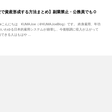
資で資産形成する方法まとめ】副業禁止・公務員でもＯ
oeこんにちは KUMAJoe（＠KUMAJoeBlog）です。 終身雇用、年功
のいわゆる日本的雇用システムが崩壊し、今後順調に収入が上がって
できる人はもはや ...