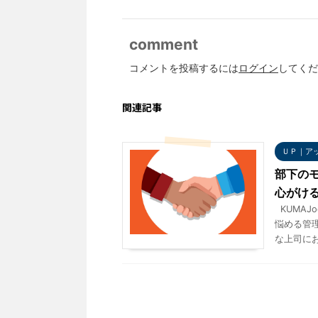
comment
コメントを投稿するには
ログイン
してくだ
関連記事
ＵＰ｜ア
部下の
心がけ
KUMAJo
悩める管
な上司におす