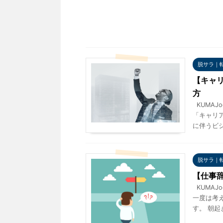
脱サラ｜
【キャ
方
KUMAJo
「キャリ
に伴うビジ
脱サラ｜
【仕事
KUMAJ
一度は考え
す。 朝起