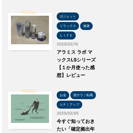
ガジェット
リラックス
健康
ＬＩＦＥ
2020/02/10
アラミス ラボ マ
ックスLSシリーズ
【１か月使った感
想】レビュー
お金
脱サラ｜転職
ＵＰ｜アップ
2020/02/05
今すぐ知っておき
たい「確定拠出年