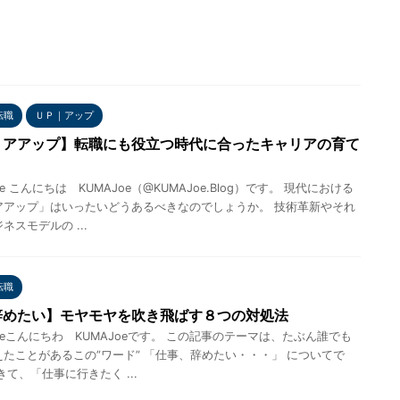
転職
ＵＰ｜アップ
リアアップ】転職にも役立つ時代に合ったキャリアの育て
e こんにちは KUMAJoe（@KUMAJoe.Blog）です。 現代における
アアップ」はいったいどうあるべきなのでしょうか。 技術革新やそれ
ネスモデルの ...
転職
辞めたい】モヤモヤを吹き飛ばす８つの対処法
oeこんにちわ KUMAJoeです。 この記事のテーマは、たぶん誰でも
たことがあるこの”ワード” 「仕事、辞めたい・・・」 についてで
きて、「仕事に行きたく ...