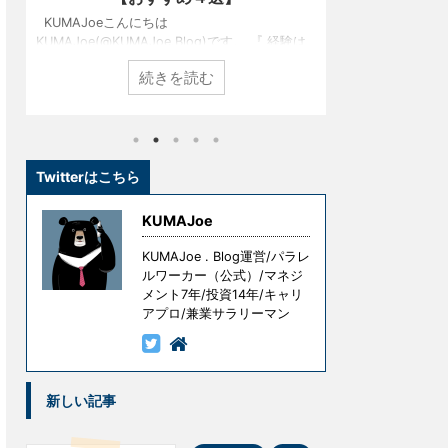
KUMAJoeこんにちは
KUMAJoeこ
KUMAJoe(@KUMAJoe.Blog)です。 『 経験は
KUMAJoe(@K
最良の教師である 』という言葉をご存知でしょ
発売されたグラス
続きを読む
うか？ 名経営者として大きな成功を手にしてい
S2）をご存じ
る創業者たちも、ずっと順風満帆な人生を送っ
では展示もされ
てきたわけではありません。 彼らもまた挫折
たことがないと
し、失敗し、その経験を糧として這い上がり、
しかし、実はこ
成功を手にしたのです。 しかし、冒頭の言葉に
インテリア性と
は続きがあります。 『 ただし授業料が高すぎ
で、知る人ぞ知
Twitterはこちら
る 』というものです。 失敗はコストです。成
なのです。 た
功を手にするための試行錯誤や失敗には意味が
を、、、という
KUMAJoe
ありますが、無意味な ...
ドスピーカーを試
KUMAJoe . Blog運営/パラレ
ルワーカー（公式）/マネジ
メント7年/投資14年/キャリ
アプロ/兼業サラリーマン
新しい記事