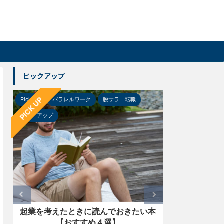
ピックアップ
PICK UP
Pick-up
パラレルワーク
脱サラ｜転職
Pick-up
ガジ
ＵＰ｜アップ
起業を考えたときに読んでおきたい本
【レビュー
【おすすめ４選】
ー「LS