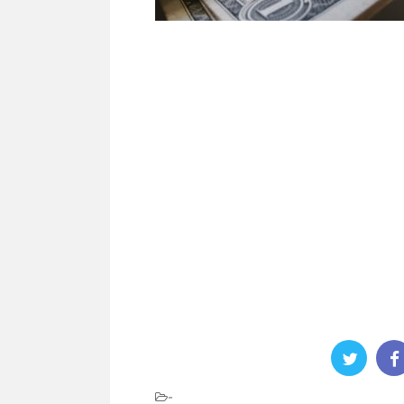
KUMAJoeこんにちは
KUMAJoe(@KUMAJoe
よくアップしている健康
続きを
たいと思います。 とい
ートが忙しくて充実して
おろそかになりがちなん
ずいなと思う今日この頃
取り上げるのは、ズバリ
KUMAJoeと年齢が近
思うのですが、男は３０
急激に代謝が落ちて、２
事をし ...
-