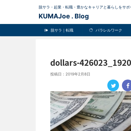
脱サラ・起業・転職・豊かなキャリアと暮らしをサポ
KUMAJoe . Blog
脱サラ｜転職
パラレルワーク
Pick-up
健康
ＬＩＦ
dollars-426023_192
投稿日：
2019年2月8日
男のダイエットに最
エットグッ