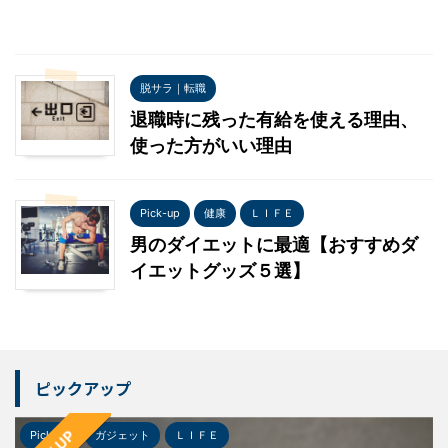
脱サラ｜転職
退職時に残った有給を使える理由、
使った方がいい理由
Pick-up
健康
ＬＩＦＥ
男のダイエットに最適【おすすめダ
イエットグッズ５選】
ピックアップ
Pick-up
ガジェット
ＬＩＦＥ