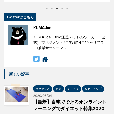
はこのグラスサウンドスピーカー、インテリア性と高
音質を両立させたということで、知る人ぞ知るガジェ
Twitterはこちら
ットとして一部で有名なのです。 たまには、音楽でも
聴いて息抜きを、、、ということで、今回このグラス
KUMAJoe
サウンドスピーカーを試してみたので、その ...
KUMAJoe . Blog運営/パラレルワーカー（公
式）/マネジメント7年/投資14年/キャリアプ
ロ/兼業サラリーマン
新しい記事
リラックス
健康
ＬＩＦＥ
ＵＰ｜アップ
2020/05/04
【最新】自宅でできるオンライント
レーニングでダイエット特集2020