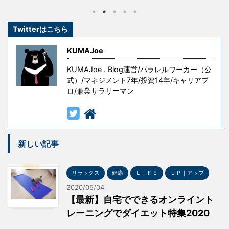
し、その経験を糧として這い上がり、成功を手にした
のです。 しかし、冒頭の言葉には続きがあります。 『
Twitterはこちら
ただし授業料が高すぎる 』というものです。 失敗はコ
ストです。成功を手にするための試行錯誤や失敗には
KUMAJoe
意味がありますが、無意味な ...
KUMAJoe . Blog運営/パラレルワーカー（公
式）/マネジメント7年/投資14年/キャリアプ
ロ/兼業サラリーマン
新しい記事
リラックス
健康
ＬＩＦＥ
ＵＰ｜アップ
2020/05/04
【最新】自宅でできるオンライント
レーニングでダイエット特集2020