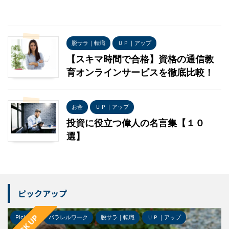
脱サラ｜転職
ＵＰ｜アップ
【スキマ時間で合格】資格の通信教
育オンラインサービスを徹底比較！
お金
ＵＰ｜アップ
投資に役立つ偉人の名言集【１０
選】
ピックアップ
PICK UP
Pick-up
パラレルワーク
脱サラ｜転職
ＵＰ｜アップ