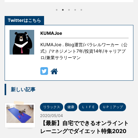
し、その経験を糧として這い上がり、成功を手にした
のです。 しかし、冒頭の言葉には続きがあります。 『
Twitterはこちら
ただし授業料が高すぎる 』というものです。 失敗はコ
ストです。成功を手にするための試行錯誤や失敗には
KUMAJoe
意味がありますが、無意味な ...
KUMAJoe . Blog運営/パラレルワーカー（公
式）/マネジメント7年/投資14年/キャリアプ
ロ/兼業サラリーマン
新しい記事
リラックス
健康
ＬＩＦＥ
ＵＰ｜アップ
2020/05/04
【最新】自宅でできるオンライント
レーニングでダイエット特集2020