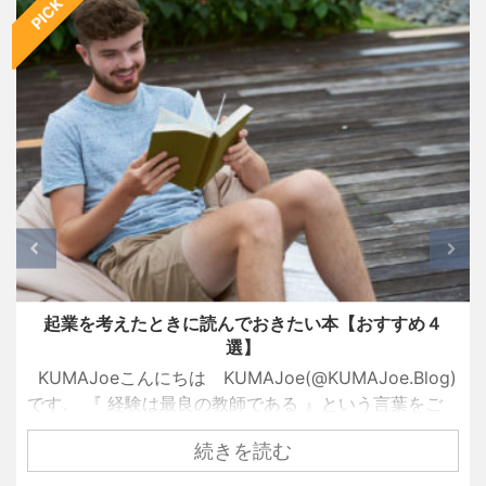
PICK UP
起業を考えたときに読んでおきたい本【おすすめ４
選】
KUMAJoeこんにちは KUMAJoe(@KUMAJoe.Blog)
です。 『 経験は最良の教師である 』という言葉をご
存知でしょうか？ 名経営者として大きな成功を手にし
続きを読む
ている創業者たちも、ずっと順風満帆な人生を送って
きたわけではありません。 彼らもまた挫折し、失敗