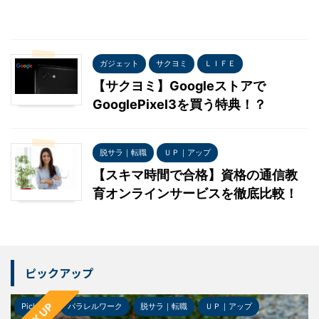
ガジェット
サクヨミ
ＬＩＦＥ
【サクヨミ】Googleストアで
GooglePixel3を買う特典！？
脱サラ｜転職
ＵＰ｜アップ
【スキマ時間で合格】資格の通信教
育オンラインサービスを徹底比較！
ピックアップ
Pick-up
パラレルワーク
脱サラ｜転職
ＵＰ｜アップ