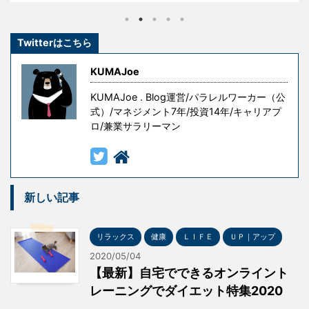
し、その経験を糧として這い上がり、成功を手にした
のです。 しかし、冒頭の言葉には続きがあります。 『
Twitterはこちら
ただし授業料が高すぎる 』というものです。 失敗はコ
ストです。成功を手にするための試行錯誤や失敗には
KUMAJoe
意味がありますが、無意味な ...
KUMAJoe . Blog運営/パラレルワーカー（公
式）/マネジメント7年/投資14年/キャリアプ
ロ/兼業サラリーマン
新しい記事
リラックス
健康
ＬＩＦＥ
ＵＰ｜アップ
2020/05/04
【最新】自宅でできるオンライント
レーニングでダイエット特集2020