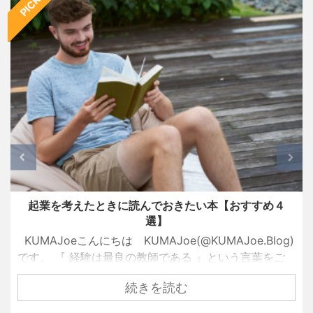
PICK UP
起業を考えたときに読んでおきたい本【おすすめ４
選】
KUMAJoeこんにちは KUMAJoe(@KUMAJoe.Blog)
です。 『 経験は最良の教師である 』という言葉をご
存知でしょうか？ 名経営者として大きな成功を手にし
続きを読む
ている創業者たちも、ずっと順風満帆な人生を送って
きたわけではありません。 彼らもまた挫折し、失敗