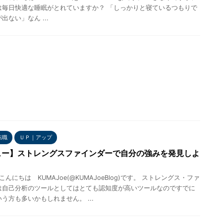
は毎日快適な睡眠がとれていますか？ 「しっかりと寝ているつもりで
出ない」なん ...
転職
ＵＰ｜アップ
ュー】ストレングスファインダーで自分の強みを発見しよ
eこんにちは KUMAJoe(@KUMAJoeBlog)です。 ストレングス・ファ
は自己分析のツールとしてはとても認知度が高いツールなのですでに
う方も多いかもしれません。 ...