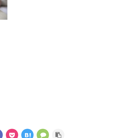
KUMAJoeこんにちは
KUMA
回も最近
KUMAJoe(@KUMAJoe.Blog)です。 ジョギング
KUMAJo
ていき
やサイクリングの最中にお気に入りの音楽を聴
最良の教
続きを読む
ライベ
ければ気分も上がって、運動をより楽しめます
うか？ 
健康が
よね。 ただし、一般的なイヤホンは耳穴を完全
る創業者
じゃま
にふさいでしまうので周囲の音が聞こえず、自
てきたわ
で今回
動車や自転車、あるいは歩行者と接触してしま
し、失敗
！！
う危険があります。 そこで検討したいのが骨伝
成功を手
らえると
導ヘッドホン。耳穴を塞がないので周囲の状況
は続きが
りから
にも気を配りつつ音楽を楽しめます。 もくじ骨
る 』と
量の食
伝導ヘッドホンとは骨伝導ヘッドホンのメリッ
功を手に
トメリット①：耳をふさがないので周囲の ...
ありますが