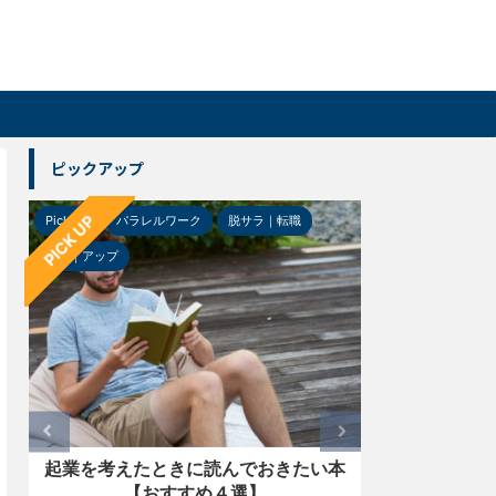
ピックアップ
PICK UP
パラレルワーク
脱サラ｜転職
Pick-up
ガジェット
ＬＩＦ
ップ
考えたときに読んでおきたい本
【レビュー】グラスサウ
【おすすめ４選】
ー「LSPX-S2」を