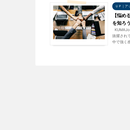
ＵＰ｜ア
【悩め
を知ろ
KUMAJ
抜擢されて
中で強く感じ