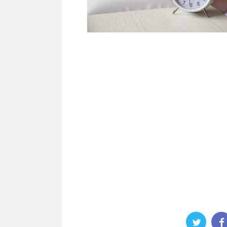
KUMAJoeこんにちは
KUMAJoe(@KUMAJoeBlog)です。 今
よくアップしている健康系の記事を書い
続きを読む
たいと思います。 というのも、仕事やプ
ートが忙しくて充実しているときほど、
おろそかになりがちなんですよね。 それ
ずいなと思う今日この頃です・・・ そこ
取り上げるのは、ズバリ男のダイエット
KUMAJoeと年齢が近い人は共感しても
思うのですが、男は３０歳を超えたあた
急激に代謝が落ちて、２０代の頃と同じ
事をし ...