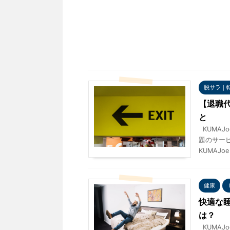
脱サラ｜
【退職
と
KUMAJo
題のサー
KUMAJoe
健康
快適な
は？
KUMAJo