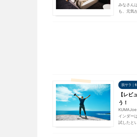
みなさん
も、元気が
脱サラ｜
【レビ
う！
KUMAJo
インダー
試したとい