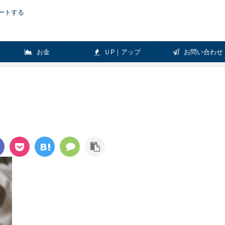
ートする
お金
ＵP｜アップ
お問い合わせ
Pick-up
ガジェット
リラックス
健康
Pick-up
ＬＩＦＥ
ＵＰ｜ア
めダイ
スポーツに最適な骨伝導ヘッドホン！
起業を
【骨伝導ヘッドホンレビュー】