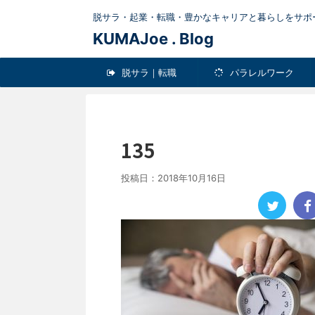
脱サラ・起業・転職・豊かなキャリアと暮らしをサポ
KUMAJoe . Blog
脱サラ｜転職
パラレルワーク
Pick-up
健康
ＬＩＦＥ
135
投稿日：
2018年10月16日
男のダイエットに最適【おすす
エットグッズ５選】