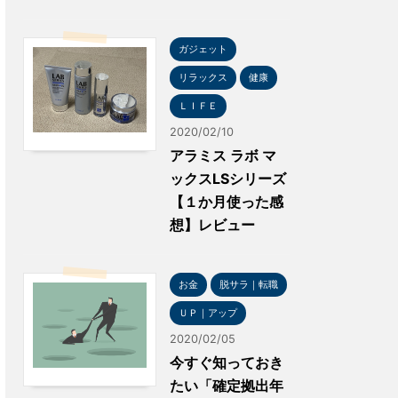
ガジェット
リラックス
健康
ＬＩＦＥ
2020/02/10
アラミス ラボ マ
ックスLSシリーズ
【１か月使った感
想】レビュー
お金
脱サラ｜転職
ＵＰ｜アップ
2020/02/05
今すぐ知っておき
たい「確定拠出年