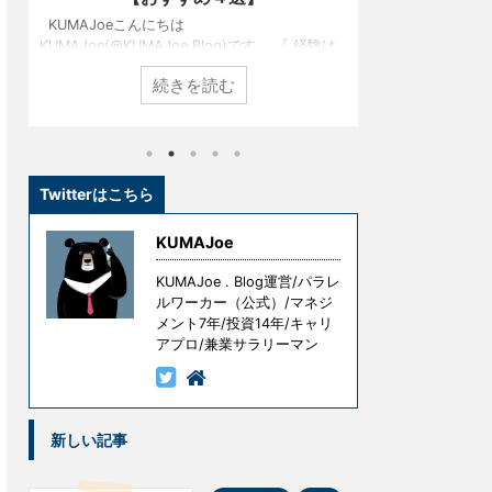
Joeこんにちは
KUMAJoeこんにちは
e(@KUMAJoe.Blog)です。 『 経験は
KUMAJoe(@KUMAJoeBlog)
師である 』という言葉をご存知でしょ
発売されたグラスサウンドスピーカ
続きを読む
続きを読む
名経営者として大きな成功を手にしてい
S2）をご存じでしょうか。 一
たちも、ずっと順風満帆な人生を送っ
では展示もされていないところ
けではありません。 彼らもまた挫折
たことがないという方も多いか
し、その経験を糧として這い上がり、
しかし、実はこのグラスサウン
にしたのです。 しかし、冒頭の言葉に
インテリア性と高音質を両立さ
あります。 『 ただし授業料が高すぎ
で、知る人ぞ知るガジェットと
Twitterはこちら
いうものです。 失敗はコストです。成
なのです。 たまには、音楽でも
するための試行錯誤や失敗には意味が
を、、、ということで、今回こ
KUMAJoe
、無意味な ...
ドスピーカーを試してみたので、そ
KUMAJoe . Blog運営/パラレ
ルワーカー（公式）/マネジ
メント7年/投資14年/キャリ
アプロ/兼業サラリーマン
新しい記事