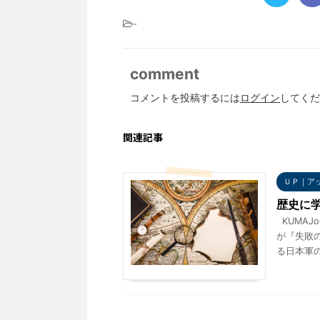
-
comment
コメントを投稿するには
ログイン
してくだ
関連記事
ＵＰ｜ア
歴史に
KUMAJo
が『失敗
る日本軍の