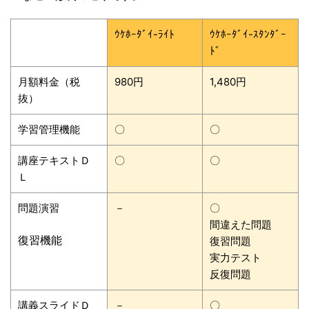
ｳｹﾎｰﾀﾞｲ-ﾗｲﾄ
ｳｹﾎｰﾀﾞｲ-ｽﾀﾝﾀﾞｰ
ﾄﾞ
月額料金（税
980円
1,480円
抜）
学習管理機能
〇
〇
講座テキストＤ
〇
〇
Ｌ
問題演習
－
〇
間違えた問題
復習機能
復習問題
実力テスト
反復問題
講義スライドＤ
－
〇