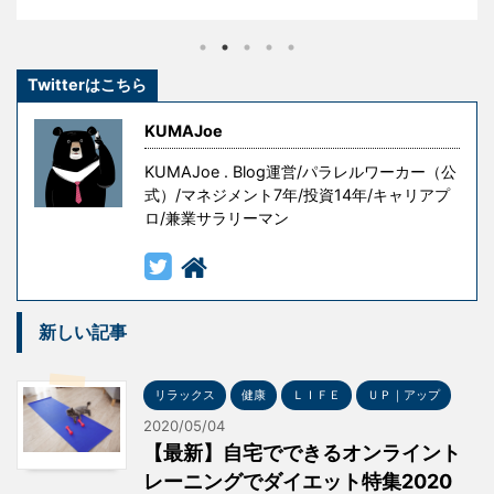
きたわけではありません。 彼らもまた挫折し、失敗
し、その経験を糧として這い上がり、成功を手にした
のです。 しかし、冒頭の言葉には続きがあります。 『
Twitterはこちら
ただし授業料が高すぎる 』というものです。 失敗はコ
ストです。成功を手にするための試行錯誤や失敗には
KUMAJoe
意味がありますが、無意味な ...
KUMAJoe . Blog運営/パラレルワーカー（公
式）/マネジメント7年/投資14年/キャリアプ
ロ/兼業サラリーマン
新しい記事
リラックス
健康
ＬＩＦＥ
ＵＰ｜アップ
2020/05/04
【最新】自宅でできるオンライント
レーニングでダイエット特集2020