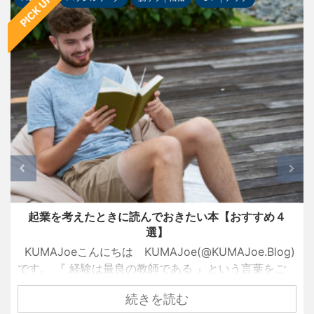
PICK UP
起業を考えたときに読んでおきたい本【おすすめ４
選】
KUMAJoeこんにちは KUMAJoe(@KUMAJoe.Blog)
です。 『 経験は最良の教師である 』という言葉をご
存知でしょうか？ 名経営者として大きな成功を手にし
続きを読む
ている創業者たちも、ずっと順風満帆な人生を送って