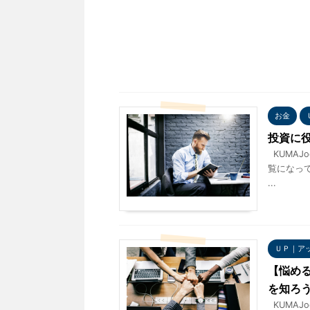
お金
投資に
KUMAJ
覧になっ
...
ＵＰ｜ア
【悩め
を知ろ
KUMAJ