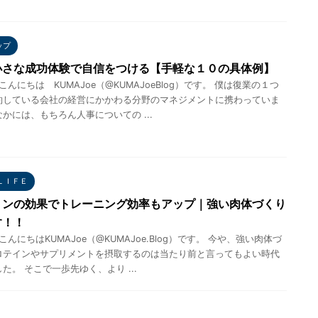
ップ
小さな成功体験で自信をつける【手軽な１０の具体例】
eこんにちは KUMAJoe（@KUMAJoeBlog）です。 僕は復業の１つ
約している会社の経営にかかわる分野のマネジメントに携わっていま
かには、もちろん人事についての ...
ＬＩＦＥ
リンの効果でトレーニング効率もアップ｜強い肉体づくり
す！！
eこんにちはKUMAJoe（@KUMAJoe.Blog）です。 今や、強い肉体づ
ロテインやサプリメントを摂取するのは当たり前と言ってもよい時代
た。 そこで一歩先ゆく、より ...