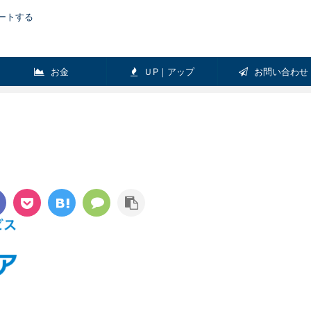
ートする
お金
ＵP｜アップ
お問い合わせ
Ｅ
Pick-up
ガジェット
リラックス
健康
ＬＩＦＥ
適【おすすめダイ
スポーツに最適な骨伝導ヘッドホン！
ズ５選】
【骨伝導ヘッドホンレビュー】