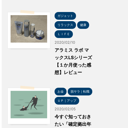
ガジェット
リラックス
健康
ＬＩＦＥ
2020/02/10
アラミス ラボ マ
ックスLSシリーズ
【１か月使った感
想】レビュー
お金
脱サラ｜転職
ＵＰ｜アップ
2020/02/05
今すぐ知っておき
たい「確定拠出年