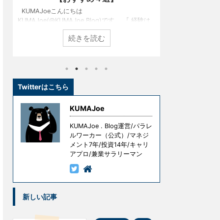
KUMAJoeこんにちは
KUMAJoeこ
KUMAJoe(@KUMAJoe.Blog)です。 『 経験は
KUMAJoe(@K
最良の教師である 』という言葉をご存知でしょ
発売されたグラス
続きを読む
うか？ 名経営者として大きな成功を手にしてい
S2）をご存じ
る創業者たちも、ずっと順風満帆な人生を送っ
では展示もされ
てきたわけではありません。 彼らもまた挫折
たことがないと
し、失敗し、その経験を糧として這い上がり、
しかし、実はこ
成功を手にしたのです。 しかし、冒頭の言葉に
インテリア性と
は続きがあります。 『 ただし授業料が高すぎ
で、知る人ぞ知
Twitterはこちら
る 』というものです。 失敗はコストです。成
なのです。 た
功を手にするための試行錯誤や失敗には意味が
を、、、という
KUMAJoe
ありますが、無意味な ...
ドスピーカーを試
KUMAJoe . Blog運営/パラレ
ルワーカー（公式）/マネジ
メント7年/投資14年/キャリ
アプロ/兼業サラリーマン
新しい記事