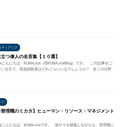
ＵＰ｜アップ
役立つ偉人の名言集【１０選】
oeこんにちは KUMAJoe（@KUMAJoeBlog）です。 この記事をご
ている方で、投資経験者はどれくらいいるでしょうか？ 多くの分野
ップ
る管理職のミカタ】ヒューマン・リソース・マネジメント
う
oeこんにちは KUMAJoeです。 脱サラを模索しながらも、管理職に