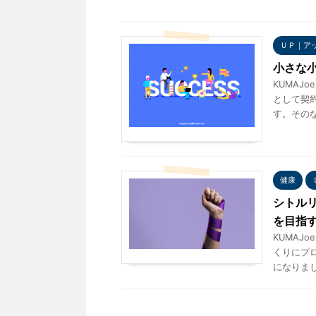
ＵＰ｜ア
小さな
KUMAJo
として契
す。そのな
健康
シトル
を目指
KUMAJo
くりにプ
になりまし