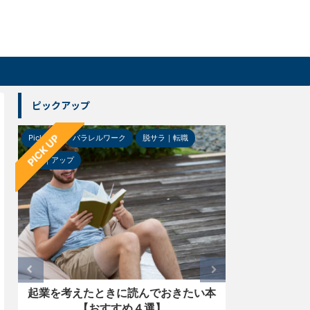
ピックアップ
PICK UP
Pick-up
パラレルワーク
脱サラ｜転職
Pick-up
ガジ
ＵＰ｜アップ
起業を考えたときに読んでおきたい本
【レビュー
【おすすめ４選】
ー「LS