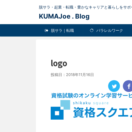
脱サラ・起業・転職・豊かなキャリアと暮らしをサポ
KUMAJoe . Blog
脱サラ｜転職
パラレルワーク
Pick-up
健康
ＬＩＦ
logo
投稿日：
2018年11月16日
男のダイエットに最
エットグッ