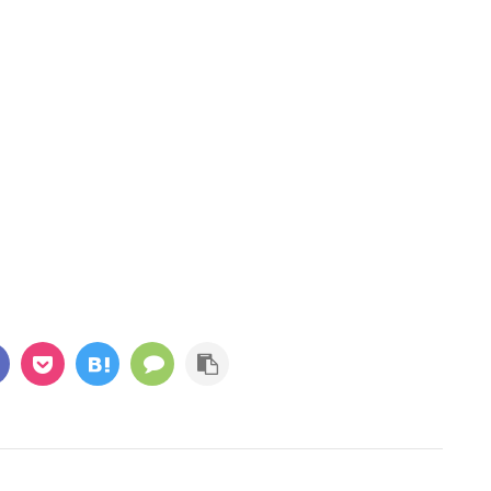
KUMAJoeこんにちは
Blog)です。 今回も最近
KUMAJoe(@KUMAJoe.Blog)です。 ジョギング
系の記事を書いていき
やサイクリングの最中にお気に入りの音楽を聴
読む
続きを読む
うのも、仕事やプライベ
ければ気分も上がって、運動をより楽しめます
いるときほど、健康が
よね。 ただし、一般的なイヤホンは耳穴を完全
ですよね。 それじゃま
にふさいでしまうので周囲の音が聞こえず、自
です・・・ そこで今回
動車や自転車、あるいは歩行者と接触してしま
男のダイエット！！
う危険があります。 そこで検討したいのが骨伝
い人は共感してもらえると
導ヘッドホン。耳穴を塞がないので周囲の状況
歳を超えたあたりから
にも気を配りつつ音楽を楽しめます。 もくじ骨
０代の頃と同じ量の食
伝導ヘッドホンとは骨伝導ヘッドホンのメリッ
トメリット①：耳をふさがないので周囲の ...