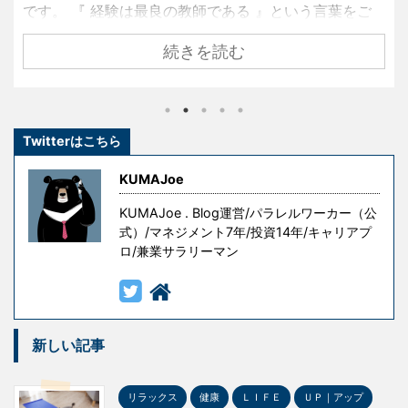
です。 『 経験は最良の教師である 』という言葉をご
存知でしょうか？ 名経営者として大きな成功を手にし
続きを読む
ている創業者たちも、ずっと順風満帆な人生を送って
きたわけではありません。 彼らもまた挫折し、失敗
し、その経験を糧として這い上がり、成功を手にした
のです。 しかし、冒頭の言葉には続きがあります。 『
Twitterはこちら
ただし授業料が高すぎる 』というものです。 失敗はコ
ストです。成功を手にするための試行錯誤や失敗には
KUMAJoe
意味がありますが、無意味な ...
KUMAJoe . Blog運営/パラレルワーカー（公
式）/マネジメント7年/投資14年/キャリアプ
ロ/兼業サラリーマン
新しい記事
リラックス
健康
ＬＩＦＥ
ＵＰ｜アップ