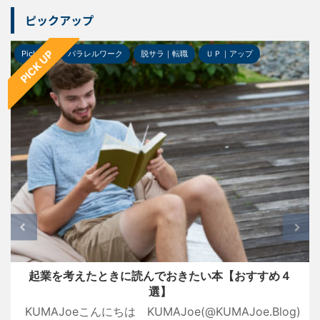
ピックアップ
PICK UP
Pick-up
パラレルワーク
脱サラ｜転職
ＵＰ｜アップ
起業を考えたときに読んでおきたい本【おすすめ４
選】
KUMAJoeこんにちは KUMAJoe(@KUMAJoe.Blog)