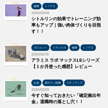
健康
ＬＩＦＥ
2020/03/05
シトルリンの効果でトレーニング効
率もアップ｜強い肉体づくりを目指
す！！
ガジェット
リラックス
健康
ＬＩＦＥ
2020/02/10
アラミス ラボ マックスLSシリーズ
【１か月使った感想】レビュー
お金
脱サラ｜転職
ＵＰ｜アップ
2020/02/05
今すぐ知っておきたい「確定拠出年
金」退職時の落とし穴！！