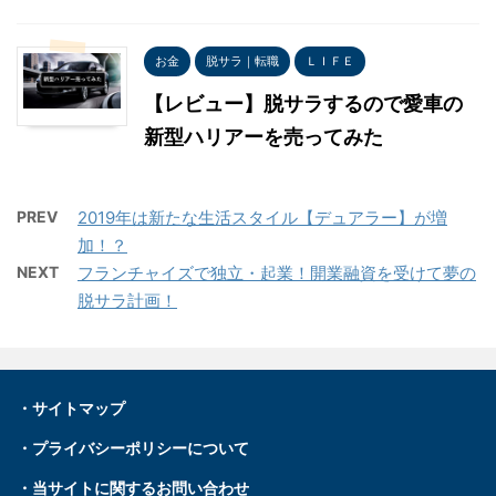
お金
脱サラ｜転職
ＬＩＦＥ
【レビュー】脱サラするので愛車の
新型ハリアーを売ってみた
PREV
2019年は新たな生活スタイル【デュアラー】が増
加！？
NEXT
フランチャイズで独立・起業！開業融資を受けて夢の
脱サラ計画！
・
サイトマップ
・プライバシーポリシーについて
・
当サイトに関するお問い合わせ