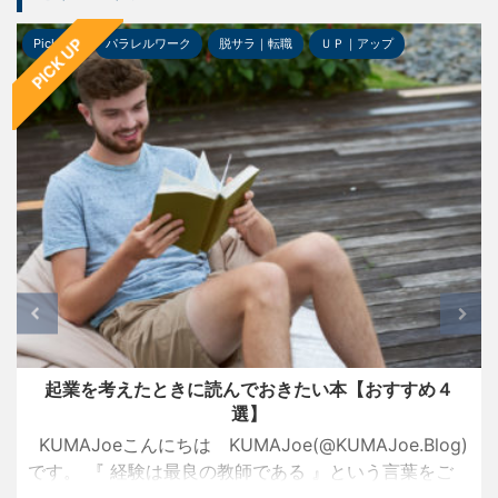
PICK UP
Pick-up
パラレルワーク
脱サラ｜転職
ＵＰ｜アップ
起業を考えたときに読んでおきたい本【おすすめ４
選】
KUMAJoeこんにちは KUMAJoe(@KUMAJoe.Blog)
です。 『 経験は最良の教師である 』という言葉をご