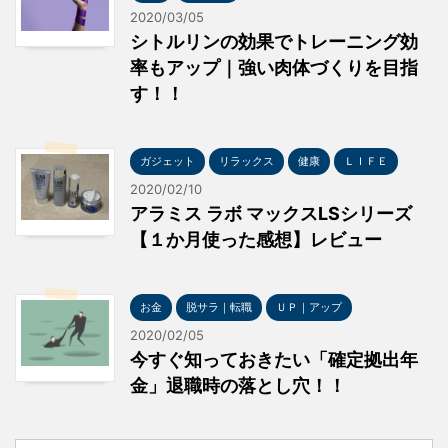
2020/03/05
シトルリンの効果でトレーニング効
率もアップ｜強い肉体づくりを目指
す！！
ガジェット
リラックス
健康
ＬＩＦＥ
2020/02/10
アラミス ラボ マックスLSシリーズ
【１か月使った感想】レビュー
お金
脱サラ｜転職
ＵＰ｜アップ
2020/02/05
今すぐ知っておきたい「確定拠出年
金」退職時の落とし穴！！