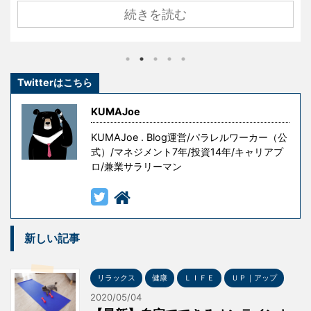
存知でしょうか？ 名経営者として大きな成功を手にし
続きを読む
ている創業者たちも、ずっと順風満帆な人生を送って
きたわけではありません。 彼らもまた挫折し、失敗
し、その経験を糧として這い上がり、成功を手にした
のです。 しかし、冒頭の言葉には続きがあります。 『
Twitterはこちら
ただし授業料が高すぎる 』というものです。 失敗はコ
ストです。成功を手にするための試行錯誤や失敗には
KUMAJoe
意味がありますが、無意味な ...
KUMAJoe . Blog運営/パラレルワーカー（公
式）/マネジメント7年/投資14年/キャリアプ
ロ/兼業サラリーマン
新しい記事
リラックス
健康
ＬＩＦＥ
ＵＰ｜アップ
2020/05/04