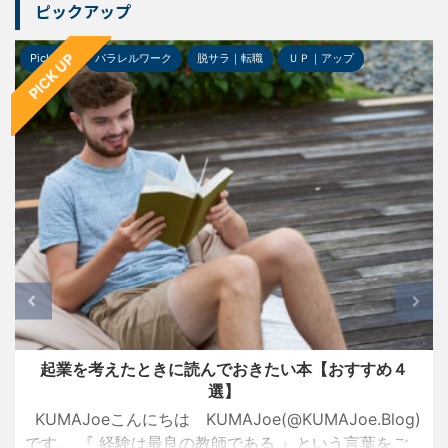
ピックアップ
PICK UP
Pick-up
パラレルワーク
脱サラ｜転職
ＵＰ｜アップ
起業を考えたときに読んでおきたい本【おすすめ４
選】
KUMAJoeこんにちは KUMAJoe(@KUMAJoe.Blog)
です。 『 経験は最良の教師である 』という言葉をご