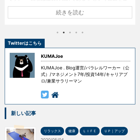
存知でしょうか？ 名経営者として大きな成功を手にし
続きを読む
ている創業者たちも、ずっと順風満帆な人生を送って
きたわけではありません。 彼らもまた挫折し、失敗
し、その経験を糧として這い上がり、成功を手にした
のです。 しかし、冒頭の言葉には続きがあります。 『
Twitterはこちら
ただし授業料が高すぎる 』というものです。 失敗はコ
ストです。成功を手にするための試行錯誤や失敗には
KUMAJoe
意味がありますが、無意味な ...
KUMAJoe . Blog運営/パラレルワーカー（公
式）/マネジメント7年/投資14年/キャリアプ
ロ/兼業サラリーマン
新しい記事
リラックス
健康
ＬＩＦＥ
ＵＰ｜アップ
2020/05/04