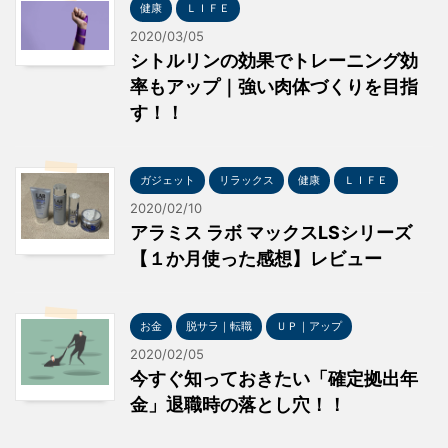
健康
ＬＩＦＥ
2020/03/05
シトルリンの効果でトレーニング効
率もアップ｜強い肉体づくりを目指
す！！
ガジェット
リラックス
健康
ＬＩＦＥ
2020/02/10
アラミス ラボ マックスLSシリーズ
【１か月使った感想】レビュー
お金
脱サラ｜転職
ＵＰ｜アップ
2020/02/05
今すぐ知っておきたい「確定拠出年
金」退職時の落とし穴！！