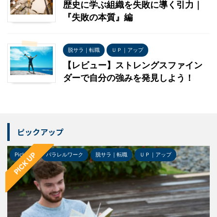
歴史に学ぶ組織を失敗に導く引力｜
『失敗の本質』編
脱サラ｜転職
ＵＰ｜アップ
【レビュー】ストレングスファイン
ダーで自分の強みを発見しよう！
ピックアップ
PICK UP
Pick-up
パラレルワーク
脱サラ｜転職
ＵＰ｜アップ