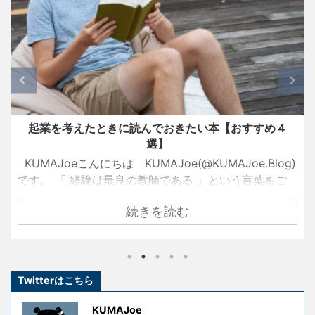
起業を考えたときに読んでおきたい本【おすすめ４
選】
KUMAJoeこんにちは KUMAJoe(@KUMAJoe.Blog)
です。 『 経験は最良の教師である 』という言葉をご
存知でしょうか？ 名経営者として大きな成功を手にし
続きを読む
ている創業者たちも、ずっと順風満帆な人生を送って
きたわけではありません。 彼らもまた挫折し、失敗
し、その経験を糧として這い上がり、成功を手にした
のです。 しかし、冒頭の言葉には続きがあります。 『
Twitterはこちら
ただし授業料が高すぎる 』というものです。 失敗はコ
ストです。成功を手にするための試行錯誤や失敗には
KUMAJoe