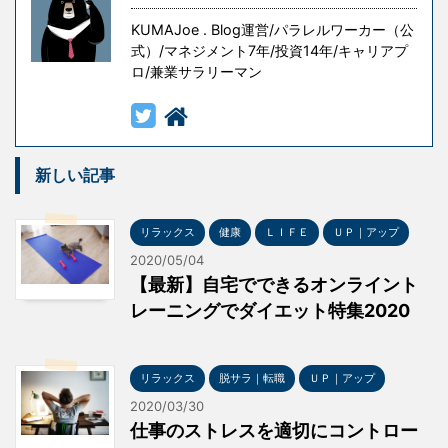
意味がありますが、無意味な ...
KUMAJoe . Blog運営/パラレルワーカー（公
式）/マネジメント7年/投資14年/キャリアプ
ロ/兼業サラリーマン
新しい記事
リラックス
健康
ＬＩＦＥ
ＵＰ｜アップ
2020/05/04
【最新】自宅でできるオンライント
レーニングでダイエット特集2020
リラックス
脱サラ｜転職
ＵＰ｜アップ
2020/03/30
仕事のストレスを適切にコントロー