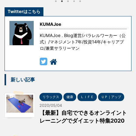
のです。 しかし、冒頭の言葉には続きがあります。 『
Twitterはこちら
ただし授業料が高すぎる 』というものです。 失敗はコ
ストです。成功を手にするための試行錯誤や失敗には
KUMAJoe
意味がありますが、無意味な ...
KUMAJoe . Blog運営/パラレルワーカー（公
式）/マネジメント7年/投資14年/キャリアプ
ロ/兼業サラリーマン
新しい記事
リラックス
健康
ＬＩＦＥ
ＵＰ｜アップ
2020/05/04
【最新】自宅でできるオンライント
レーニングでダイエット特集2020