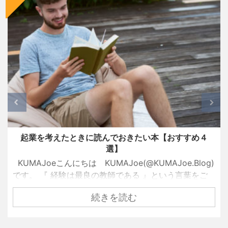
起業を考えたときに読んでおきたい本【おすすめ４
選】
KUMAJoeこんにちは KUMAJoe(@KUMAJoe.Blog)
です。 『 経験は最良の教師である 』という言葉をご
存知でしょうか？ 名経営者として大きな成功を手にし
続きを読む
ている創業者たちも、ずっと順風満帆な人生を送って
きたわけではありません。 彼らもまた挫折し、失敗
し、その経験を糧として這い上がり、成功を手にした